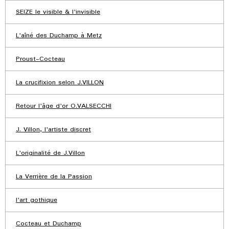
SEIZE le visible & l'invisible
L'aîné des Duchamp à Metz
Proust-Cocteau
La crucifixion selon J.VILLON
Retour l'âge d'or O.VALSECCHI
J. Villon, l'artiste discret
L'originalité de J.Villon
La Verrière de la Passion
l'art gothique
Cocteau et Duchamp