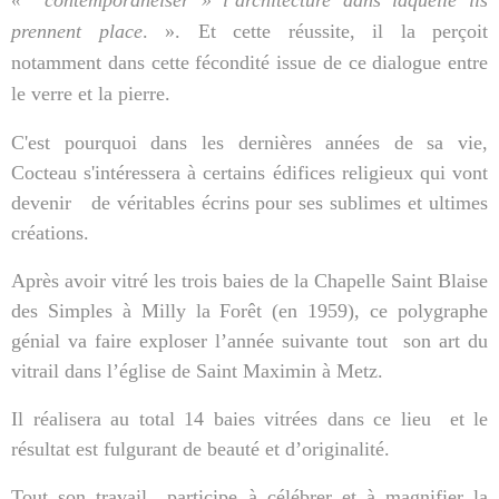
« contemporanéiser » l’architecture dans laquelle ils
prennent place
. ». Et cette réussite, il la perçoit
notamment dans cette fécondité issue de ce dialogue entre
le verre et la pierre.
C'est pourquoi dans les dernières années de sa vie,
Cocteau s'intéressera à certains édifices religieux qui vont
devenir
de véritables écrins pour ses sublimes et ultimes
créations.
Après avoir vitré les trois baies de
la Chapelle Saint
Blaise
des Simples à Milly
la Forêt
(en 1959), ce polygraphe
génial va faire exploser l’année suivante tout
son art du
vitrail dans l’église de Saint Maximin à Metz.
Il réalisera au total 14 baies vitrées dans ce lieu
et le
résultat est fulgurant de beauté et d’originalité.
Tout son travail
participe à célébrer et à magnifier la