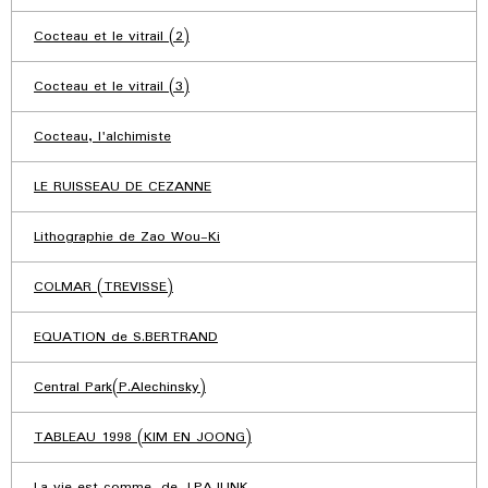
Cocteau et le vitrail (2)
Cocteau et le vitrail (3)
Cocteau, l'alchimiste
LE RUISSEAU DE CEZANNE
Lithographie de Zao Wou-Ki
COLMAR (TREVISSE)
EQUATION de S.BERTRAND
Central Park(P.Alechinsky)
TABLEAU 1998 (KIM EN JOONG)
La vie est comme...de J.PAJUNK