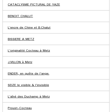
CATACLYSME PICTURAL DE YAZE
BENOIT CHALUT
L'encre de Chine et B.Chalut
BISSIERE A METZ
L'originalité Cocteau à Metz
J.VILLON à Metz
ENDER, en quête de l'ange.
SEIZE le visible & l'invisible
L'aîné des Duchamp à Metz
Proust-Cocteau