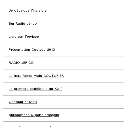
Je décalque l'invisible
Sur Radio Jérico
Livre sur Trévisse
Présentation Cocteau 2013
RADIO JERICO
Le frère Marie-Alain COUTURIER
La première cathédrale du XXI°
Cocteau et Metz
philosophes & pape François