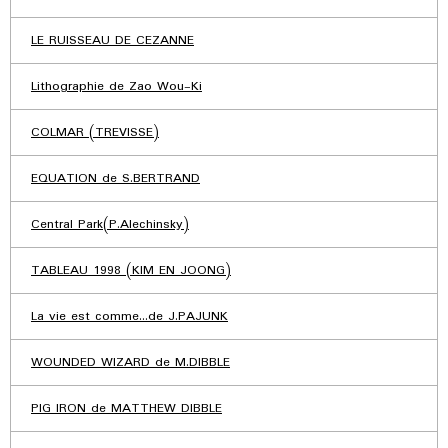
LE RUISSEAU DE CEZANNE
Lithographie de Zao Wou-Ki
COLMAR (TREVISSE)
EQUATION de S.BERTRAND
Central Park(P.Alechinsky)
TABLEAU 1998 (KIM EN JOONG)
La vie est comme...de J.PAJUNK
WOUNDED WIZARD de M.DIBBLE
PIG IRON de MATTHEW DIBBLE