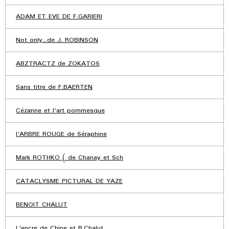
ADAM ET EVE DE F.GARIERI
Not only...de J. ROBINSON
ABZTRACTZ de ZOKATOS
Sans titre de F.BAERTEN
Cézanne et l'art pommesque
l'ARBRE ROUGE de Séraphine
Mark ROTHKO ( de Chanay et Sch
CATACLYSME PICTURAL DE YAZE
BENOIT CHALUT
L'encre de Chine et B.Chalut