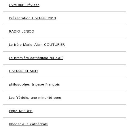
Livre sur Trévisse
Présentation Cocteau 2013
RADIO JERICO
Le frère Marie-Alain COUTURIER
La première cathédrale du XXI°
Cocteau et Metz
philosophes & pape François
Les Yézidis, une minorité pers
Expo KHEDER
Kheder à la cathédrale