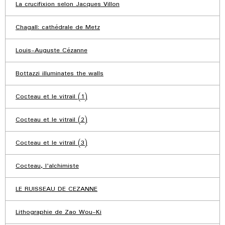
La crucifixion selon Jacques Villon
Chagall: cathédrale de Metz
Louis-Auguste Cézanne
Bottazzi illuminates the walls
Cocteau et le vitrail (1)
Cocteau et le vitrail (2)
Cocteau et le vitrail (3)
Cocteau, l'alchimiste
LE RUISSEAU DE CEZANNE
Lithographie de Zao Wou-Ki