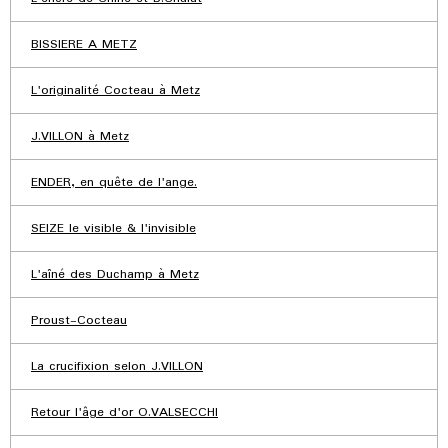
BISSIERE A METZ
L'originalité Cocteau à Metz
J.VILLON à Metz
ENDER, en quête de l'ange.
SEIZE le visible & l'invisible
L'aîné des Duchamp à Metz
Proust-Cocteau
La crucifixion selon J.VILLON
Retour l'âge d'or O.VALSECCHI