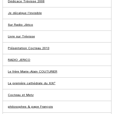
Dédicace Trévisse 2008
Je décalque l'invisible
Sur Radio Jérico
Livre sur Trévisse
Présentation Cocteau 2013
RADIO JERICO
Le frère Marie-Alain COUTURIER
La première cathédrale du XXI°
Cocteau et Metz
philosophes & pape François