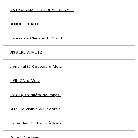
CATACLYSME PICTURAL DE YAZE
BENOIT CHALUT
L'encre de Chine et B.Chalut
BISSIERE A METZ
L'originalité Cocteau à Metz
J.VILLON à Metz
ENDER, en quête de l'ange.
SEIZE le visible & l'invisible
L'aîné des Duchamp à Metz
Proust-Cocteau