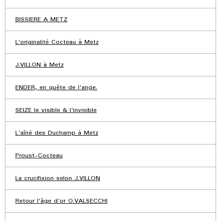
BISSIERE A METZ
L'originalité Cocteau à Metz
J.VILLON à Metz
ENDER, en quête de l'ange.
SEIZE le visible & l'invisible
L'aîné des Duchamp à Metz
Proust-Cocteau
La crucifixion selon J.VILLON
Retour l'âge d'or O.VALSECCHI