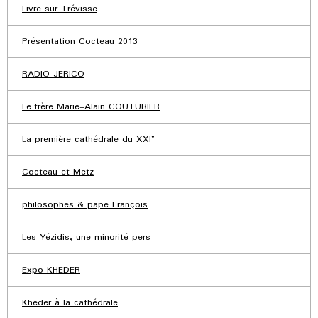
Livre sur Trévisse
Présentation Cocteau 2013
RADIO JERICO
Le frère Marie-Alain COUTURIER
La première cathédrale du XXI°
Cocteau et Metz
philosophes & pape François
Les Yézidis, une minorité pers
Expo KHEDER
Kheder à la cathédrale