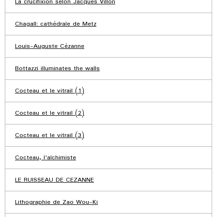
La crucifixion selon Jacques Villon
Chagall: cathédrale de Metz
Louis-Auguste Cézanne
Bottazzi illuminates the walls
Cocteau et le vitrail (1)
Cocteau et le vitrail (2)
Cocteau et le vitrail (3)
Cocteau, l'alchimiste
LE RUISSEAU DE CEZANNE
Lithographie de Zao Wou-Ki