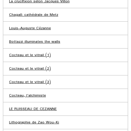
La crucifixion selon Jacques Villon
Chagall: cathédrale de Metz
Louis-Auguste Cézanne
Bottazzi illuminates the walls
Cocteau et le vitrail (1)
Cocteau et le vitrail (2)
Cocteau et le vitrail (3)
Cocteau, l'alchimiste
LE RUISSEAU DE CEZANNE
Lithographie de Zao Wou-Ki