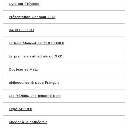
Livre sur Trévisse
Présentation Cocteau 2013
RADIO JERICO
Le frère Marie-Alain COUTURIER
La première cathédrale du XXI°
Cocteau et Metz
philosophes & pape François
Les Yézidis, une minorité pers
Expo KHEDER
Kheder à la cathédrale