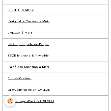
BISSIERE A METZ
L'originalité Cocteau à Metz
J.VILLON à Metz
ENDER, en quête de l'ange.
SEIZE le visible & l'invisible
L'aîné des Duchamp à Metz
Proust-Cocteau
La crucifixion selon J.VILLON
Retour l'âge d'or O.VALSECCHI