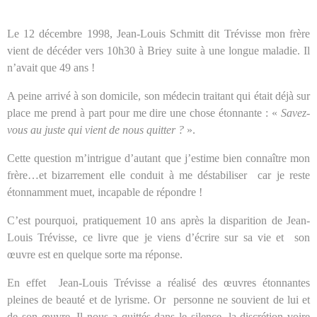
Le 12 décembre 1998, Jean-Louis Schmitt dit Trévisse mon frère
vient de décéder vers 10h30 à Briey suite à une longue maladie. Il
n’avait que 49 ans !
A peine arrivé à son domicile, son médecin traitant qui était déjà sur
place me prend à part pour me dire une chose étonnante : «
Savez-
vous au juste qui vient de nous quitter ?
».
Cette question m’intrigue d’autant que j’estime bien connaître mon
frère…et bizarrement elle conduit à me déstabiliser
car je reste
étonnamment muet, incapable de répondre !
C’est pourquoi, pratiquement 10 ans après la disparition de Jean-
Louis Trévisse, ce livre que je viens d’écrire sur sa vie et
son
œuvre est en quelque sorte ma réponse.
En effet
Jean-Louis Trévisse a réalisé des œuvres étonnantes
pleines de beauté et de lyrisme. Or
personne ne souvient de lui et
de son œuvre. Il nous a quittés dans le silence, la discrétion voire