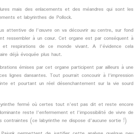
clures mais des enlacements et des méandres qui sont les
ements et labyrinthes de Pollock.
us attentive de l'œuvre on va découvrir au centre, sur fond
nt ressembler à un cœur. Cet organe est par conséquent à
ns et respirations de ce monde vivant. A l'évidence cela
laire déjà évoquée plus haut.
rations émises par cet organe participent par ailleurs à une
es lignes dansantes. Tout pourrait concourir à l'impression
inte et pourtant un réel désenchantement sur la vie sourd
labyrinthe fermé où certes tout n'est pas dit et reste encore
dominante reste l'enfermement et l'impossibilité de vivre de
 contraintes (ce labyrinthe ne dispose d'aucune sortie !)
.Pajunk permettent de justifier cette analyse quelque peu