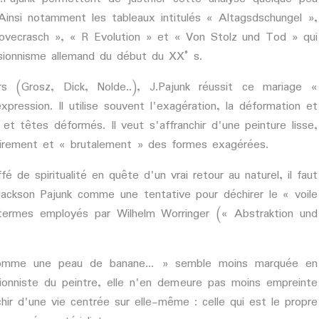
 Ainsi notamment les tableaux intitulés « Altagsdschungel »,
ovecrasch », « R Evolution » et « Von Stolz und Tod » qui
sionnisme allemand du début du XX° s.
s (Grosz, Dick, Nolde..), J.Pajunk réussit ce mariage «
expression. Il utilise souvent l'exagération, la déformation et
et têtes déformés. Il veut s'affranchir d'une peinture lisse,
airement et « brutalement » des formes exagérées.
de spiritualité en quête d'un vrai retour au naturel, il faut
ackson Pajunk comme une tentative pour déchirer le « voile
s termes employés par Wilhelm Worringer (« Abstraktion und
omme une peau de banane... » semble moins marquée en
ionniste du peintre, elle n'en demeure pas moins empreinte
hir d'une vie centrée sur elle-même : celle qui est le propre