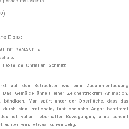
a pensée matérialiste.
10)
ane Elbaz:
AU DE BANANE »
chale.
 Texte de Christian Schmitt
irkt auf den Betrachter wie eine Zusammenfassung
 Das Gemälde ähnelt einer Zeichentrickfilm-Animation,
zu bändigen. Man spürt unter der Oberfläche, dass das
 durch eine irrationale, fast panische Angst bestimmt
es ist voller fieberhafter Bewegungen, alles scheint
trachter wird etwas schwindelig.