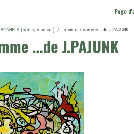
Page d'
NNELS (notes, études...)
La vie est comme ...de J.PAJUNK
omme ...de J.PAJUNK