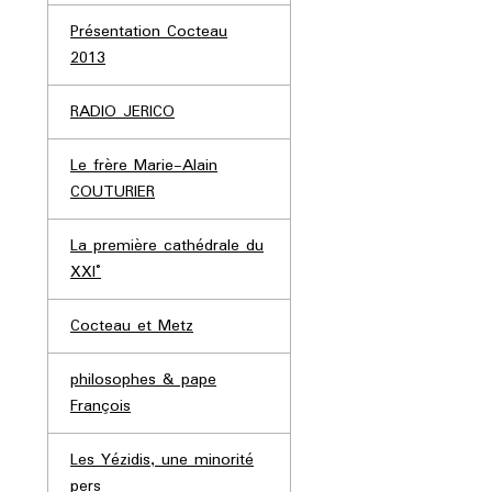
Présentation Cocteau
2013
RADIO JERICO
Le frère Marie-Alain
COUTURIER
La première cathédrale du
XXI°
Cocteau et Metz
philosophes & pape
François
Les Yézidis, une minorité
pers