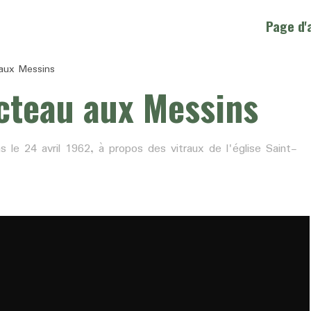
Page d'
aux Messins
cteau aux Messins
le 24 avril 1962, à propos des vitraux de l'église Saint-