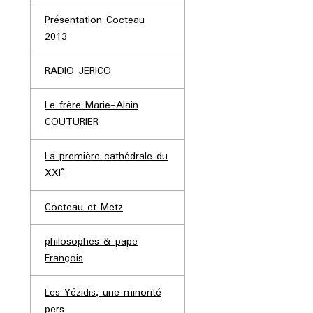
Présentation Cocteau
2013
RADIO JERICO
Le frère Marie-Alain
COUTURIER
La première cathédrale du
XXI°
Cocteau et Metz
philosophes & pape
François
Les Yézidis, une minorité
pers