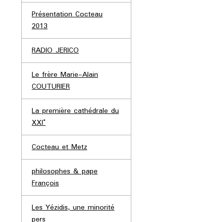
Présentation Cocteau
2013
RADIO JERICO
Le frère Marie-Alain
COUTURIER
La première cathédrale du
XXI°
Cocteau et Metz
philosophes & pape
François
Les Yézidis, une minorité
pers