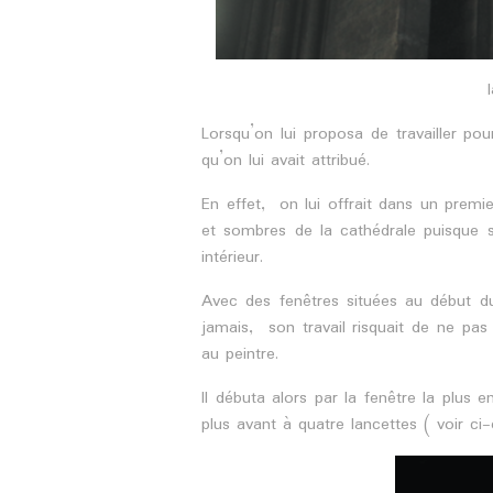
Lorsqu’on lui proposa de travailler po
qu’on lui avait attribué.
En effet, on lui offrait dans un premi
et sombres de la cathédrale puisque s
intérieur.
Avec des fenêtres situées au début du
jamais, son travail risquait de ne pas
au peintre.
Il débuta alors par la fenêtre la plus e
plus avant à quatre lancettes ( voir ci-