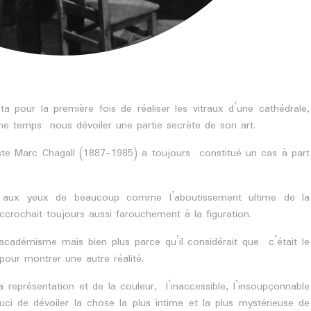
a pour la première fois de réaliser les vitraux d’une cathédrale,
me temps nous dévoiler une partie secrète de son art.
tiste Marc Chagall (1887-1985) a toujours constitué un cas à part
it aux yeux de beaucoup comme l’aboutissement ultime de la
accrochait toujours aussi farouchement à la figuration.
adémisme mais bien plus parce qu’il considérait que c’était le
 pour montrer une autre réalité.
représentation et de la couleur, l’inaccessible, l’insoupçonnable
ouci de dévoiler la chose la plus intime et la plus mystérieuse de