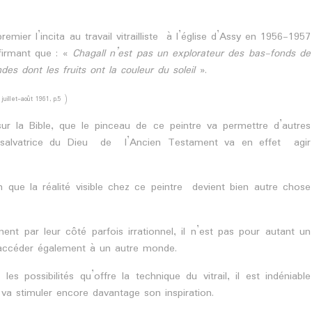
mier l’incita au travail vitrailliste à l’église d’Assy en 1956-1957
firmant que : «
Chagall n’est pas un explorateur des bas-fonds de
des dont les fruits ont la couleur du soleil
».
juillet-août 1961, p.5 )
sur la Bible, que le pinceau de ce peintre va permettre d’autres
 salvatrice du Dieu de l’Ancien Testament va en effet agir
que la réalité visible chez ce peintre devient bien autre chose
ent par leur côté parfois irrationnel, il n’est pas pour autant un
t accéder également à un autre monde.
les possibilités qu’offre la technique du vitrail, il est indéniable
va stimuler encore davantage son inspiration.