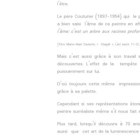
l’être.
Le père Couturier (1897-1954) qui le pre
a bien saisi l’âme de ce peintre en af
l’âme: c’est un arbre aux racines profon
(Père Marie-Alain Couturier, « Chagall »; L’art sacré, 11-12, 
Mais c’est aussi grâce à son travail 
découvertes. L’effet de la tempête
puissamment sur lui.
D’où toujours cette même impression 
grâce à sa palette.
Cependant si ses représentations étonn
peintre surréaliste même s’il nous fai
Plus tard, lorsqu’il découvre à 70 ans 
aussi que cet art de la luminescence 