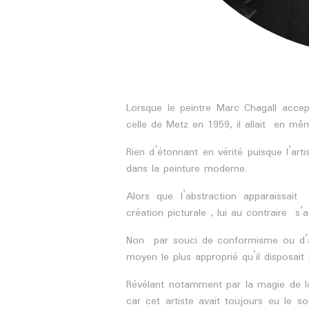
Lorsque le peintre Marc Chagall accept
celle de Metz en 1959, il allait en mê
Rien d’étonnant en vérité puisque l’ar
dans la peinture moderne.
Alors que l’abstraction apparaissa
création picturale , lui au contraire s’
Non par souci de conformisme ou d’ac
moyen le plus approprié qu’il disposait
Révélant notamment par la magie de la 
car cet artiste avait toujours eu le s