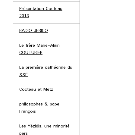
Présentation Cocteau
2013
RADIO JERICO
Le frère Marie-Alain
COUTURIER
La première cathédrale du
XXI°
Cocteau et Metz
philosophes & pape
François
Les Yézidis, une minorité
pers