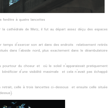
la fenêtre à quatre lancettes
ur la cathédrale de Metz, il fut au départ assez déçu des espaces
er temps d’exercer son art dans des endroits relativement retirés
itués dans l’abside nord, plus exactement dans le déambulatoire
 pourtour du choeur et où le soleil n’apparaissait pratiquement
 bénéficier d’une visibilité maximale et cela n’avait pas échappé
n retrait, celle à trois lancettes ci-dessous et ensuite celle située
dessus).