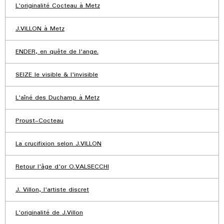
L'originalité Cocteau à Metz
J.VILLON à Metz
ENDER, en quête de l'ange.
SEIZE le visible & l'invisible
L'aîné des Duchamp à Metz
Proust-Cocteau
La crucifixion selon J.VILLON
Retour l'âge d'or O.VALSECCHI
J. Villon, l'artiste discret
L'originalité de J.Villon