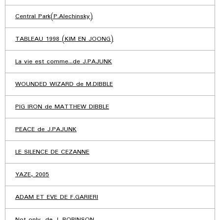
Central Park(P.Alechinsky)
TABLEAU 1998 (KIM EN JOONG)
La vie est comme...de J.PAJUNK
WOUNDED WIZARD de M.DIBBLE
PIG IRON de MATTHEW DIBBLE
PEACE de J.PAJUNK
LE SILENCE DE CEZANNE
YAZE, 2005
ADAM ET EVE DE F.GARIERI
Not only...de J. ROBINSON