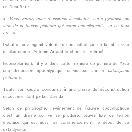
culbuter les choses établies comme le souhaitait notamment
un Dubuffet :
«
Vous verrez, nous réussirons à culbuter cette pyramide de
stuc de la fausse peinture qui serait actuellement, et ce faux
art…
».
Dubuffet envisageait volontiers une esthétique de la table rase
et plus encore Antonin Artaud le chaos lui-même!
Indéniablement, il y a dans cette manière de peindre de Yaze
une dimension apocalyptique servie par son «
cataclysme
pictural
».
Toute son œuvre conduirait à une phase de déconstruction
nécessaire dont parlait Derrida.
Selon ce philosophe, l’événement de l’œuvre apocalyptique
c’est un drame qui va se produire…l’œuvre fixe ce temps
d’extase qui est aussi un commencement, le début de ce
cataclysme.