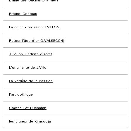
L'aîné des Duchamp à Metz
Proust-Cocteau
La crucifixion selon J.VILLON
Retour l'âge d'or O.VALSECCHI
J. Villon, l'artiste discret
L'originalité de J.Villon
La Verrière de la Passion
l'art gothique
Cocteau et Duchamp
les vitraux de Kimsooja