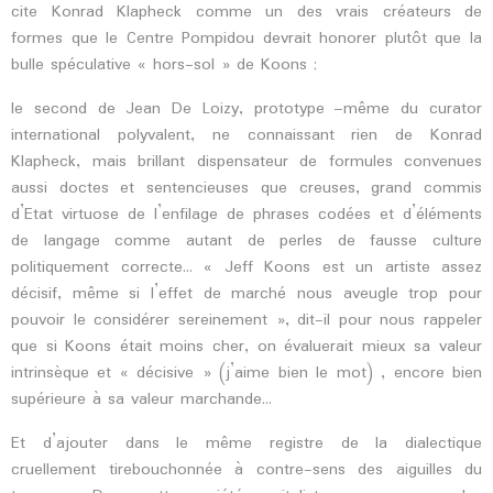
cite Konrad Klapheck comme un des vrais créateurs de
formes que le Centre Pompidou devrait honorer plutôt que la
bulle spéculative « hors-sol » de Koons ;
le second de Jean De Loizy, prototype –même du curator
international polyvalent, ne connaissant rien de Konrad
Klapheck, mais brillant dispensateur de formules convenues
aussi doctes et sentencieuses que creuses, grand commis
d’Etat virtuose de l’enfilage de phrases codées et d’éléments
de langage comme autant de perles de fausse culture
politiquement correcte… « Jeff Koons est un artiste assez
décisif, même si l’effet de marché nous aveugle trop pour
pouvoir le considérer sereinement », dit-il pour nous rappeler
que si Koons était moins cher, on évaluerait mieux sa valeur
intrinsèque et « décisive » (j’aime bien le mot) , encore bien
supérieure à sa valeur marchande…
Et d’ajouter dans le même registre de la dialectique
cruellement tirebouchonnée à contre-sens des aiguilles du