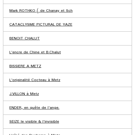
Mark ROTHKO ( de Chanay et Sch
CATACLYSME PICTURAL DE YAZE
BENOIT CHALUT
L'encre de Chine et B.Chalut
BISSIERE A METZ
L'originalité Cocteau à Metz
J.VILLON à Metz
ENDER, en quête de l'ange.
SEIZE le visible & l'invisible