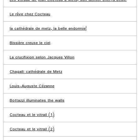
Le rêve chez Cocteau
la cathédrale de metz, la belle endormie!
Bissière creuse le ciel
La crucifixion selon Jacques Villon
Chagall: cathédrale de Metz
Louis-Auguste Cézanne
Bottazzi illuminates the walls
Cocteau et le vitrail (1)
Cocteau et le vitrail (2)