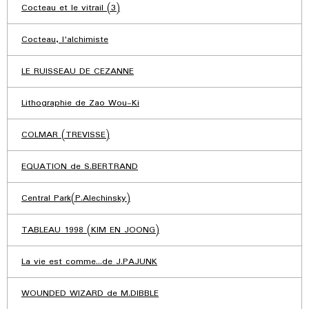
Cocteau et le vitrail (3)
Cocteau, l'alchimiste
LE RUISSEAU DE CEZANNE
Lithographie de Zao Wou-Ki
COLMAR (TREVISSE)
EQUATION de S.BERTRAND
Central Park(P.Alechinsky)
TABLEAU 1998 (KIM EN JOONG)
La vie est comme...de J.PAJUNK
WOUNDED WIZARD de M.DIBBLE