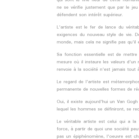
qui sont la fine fleur de cette humanit
ne se vérifie justement que par le jeu
défendent son intérêt supérieur.
L'artiste est le fer de lance du vérita
exigences du nouveau style de vie. De 
monde, mais cela ne signifie pas qu'il e
Sa fonction essentielle est de mettre
mesure où il instaure les valeurs d'un n
renvoie à la société n'est jamais tout 
Le regard de l'artiste est métamorphosé
permanente de nouvelles formes de réal
Oui, il existe aujourd'hui un Van Gogh
lequel les hommes se définiront, se rec
Le véritable artiste est celui qui a l
force, à partir de quoi une société peu
pas un épiphénomène, l'oeuvre est cha