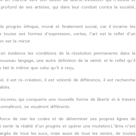
é en marche vers son destin de liberté...évolution qui n'existe et
 profond de ses artistes, qui dans leur combat contra la société,
ble progrès éthique, moral et finalement social, car il incarne les
toutes ses formes d'expression, certes, l'art est le reflet d'un
n est le miroir.
 en évidence les conditions de la révolution permanente dans la
ouveau langage, une autre définition de la vérité; et le reflet qu'il
à fait le même que celui qu'il a reçu.
, il est re-création, il est volonté de différence, il est recherche
ités.
 inconnu qui conquerra une nouvelle forme de liberté et à travers
onnaîtront, se voudront différents.
a force de nier les codes et de déterminer ses propres lignes de
t sentir la réalité d'un progrès et opérer une mutation.L'âme n'est
rgée de tous les sucs, mais aussi de tous les venins, de toutes