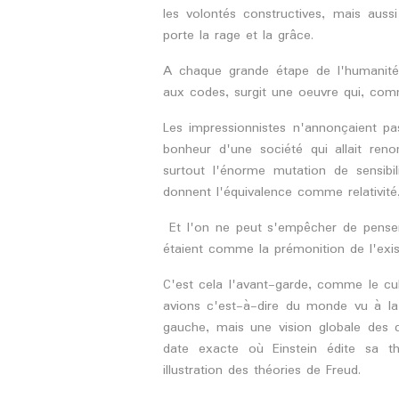
les volontés constructives, mais aussi
porte la rage et la grâce.
A chaque grande étape de l'humanité,
aux codes, surgit une oeuvre qui, comm
Les impressionnistes n'annonçaient pa
bonheur d'une société qui allait reno
surtout l'énorme mutation de sensibi
donnent l'équivalence comme relativité
Et l'on ne peut s'empêcher de penser q
étaient comme la prémonition de l'exis
C'est cela l'avant-garde, comme le cub
avions c'est-à-dire du monde vu à la v
gauche, mais une vision globale des 
date exacte où Einstein édite sa thé
illustration des théories de Freud.