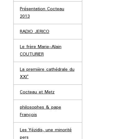
Présentation Cocteau
2013
RADIO JERICO
Le frère Marie-Alain
COUTURIER
La première cathédrale du
XXI°
Cocteau et Metz
philosophes & pape
François
Les Yézidis, une minorité
pers