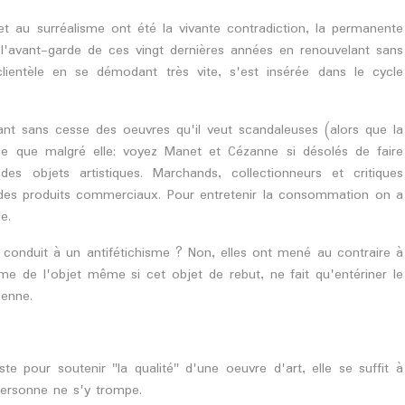
et au surréalisme ont été la vivante contradiction, la permanente
e, l'avant-garde de ces vingt dernières années en renouvelant sans
ientèle en se démodant très vite, s'est insérée dans le cycle
ant sans cesse des oeuvres qu'il veut scandaleuses (alors que la
use que malgré elle; voyez Manet et Cézanne si désolés de faire
s objets artistiques. Marchands, collectionneurs et critiques
des produits commerciaux. Pour entretenir la consommation on a
e.
 conduit à un antifétichisme ? Non, elles ont mené au contraire à
sme de l'objet même si cet objet de rebut, ne fait qu'entériner le
ienne.
iste pour soutenir "la qualité" d'une oeuvre d'art, elle se suffit à
ersonne ne s'y trompe.