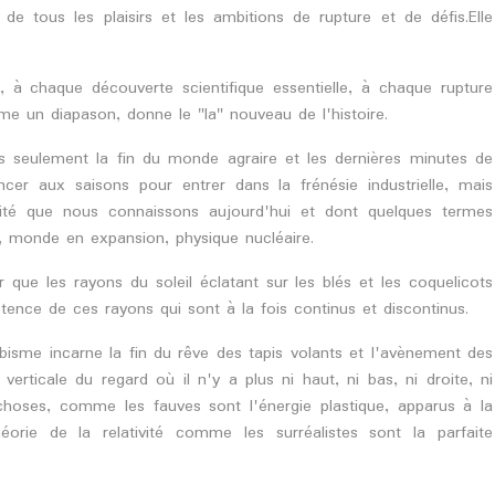
 de tous les plaisirs et les ambitions de rupture et de défis.Elle
 à chaque découverte scientifique essentielle, à chaque rupture
e un diapason, donne le "la" nouveau de l'histoire.
s seulement la fin du monde agraire et les dernières minutes de
ncer aux saisons pour entrer dans la frénésie industrielle, mais
lité que nous connaissons aujourd'hui et dont quelques termes
, monde en expansion, physique nucléaire.
ue les rayons du soleil éclatant sur les blés et les coquelicots
tence de ces rayons qui sont à la fois continus et discontinus.
isme incarne la fin du rêve des tapis volants et l'avènement des
erticale du regard où il n'y a plus ni haut, ni bas, ni droite, ni
choses, comme les fauves sont l'énergie plastique, apparus à la
orie de la relativité comme les surréalistes sont la parfaite