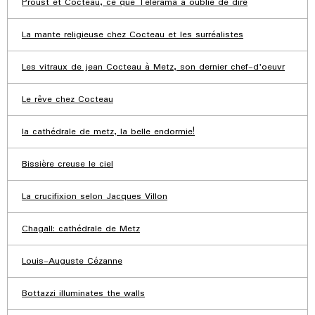
Proust et Cocteau, ce que Télérama a oublié de dire
La mante religieuse chez Cocteau et les surréalistes
Les vitraux de jean Cocteau à Metz, son dernier chef-d'oeuvr
Le rêve chez Cocteau
la cathédrale de metz, la belle endormie!
Bissière creuse le ciel
La crucifixion selon Jacques Villon
Chagall: cathédrale de Metz
Louis-Auguste Cézanne
Bottazzi illuminates the walls